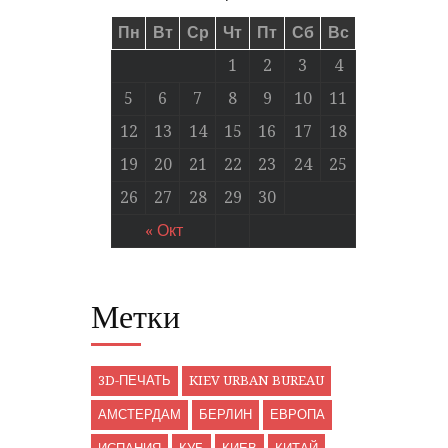
Пн
Вт
Ср
Чт
Пт
Сб
Вс
1
2
3
4
5
6
7
8
9
10
11
12
13
14
15
16
17
18
19
20
21
22
23
24
25
26
27
28
29
30
« Окт
Метки
3D-ПЕЧАТЬ
KIEV URBAN BUREAU
АМСТЕРДАМ
БЕРЛИН
ЕВРОПА