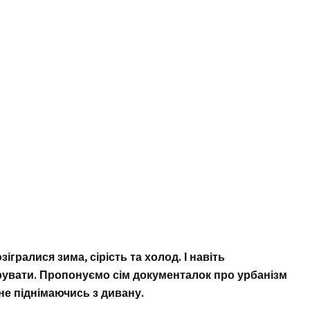
гралися зима, сірість та холод. І навіть
увати. Пропонуємо сім документалок про урбанізм
не піднімаючись з дивану.