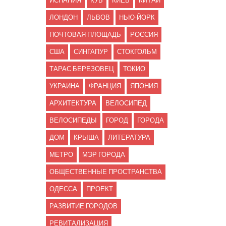
ИСПАНИЯ
КУБ
КИЕВ
КИТАЙ
ЛОНДОН
ЛЬВОВ
НЬЮ-ЙОРК
ПОЧТОВАЯ ПЛОЩАДЬ
РОССИЯ
США
СИНГАПУР
СТОКГОЛЬМ
ТАРАС БЕРЕЗОВЕЦ
ТОКИО
УКРАИНА
ФРАНЦИЯ
ЯПОНИЯ
АРХИТЕКТУРА
ВЕЛОСИПЕД
ВЕЛОСИПЕДЫ
ГОРОД
ГОРОДА
ДОМ
КРЫША
ЛИТЕРАТУРА
МЕТРО
МЭР ГОРОДА
ОБЩЕСТВЕННЫЕ ПРОСТРАНСТВА
ОДЕССА
ПРОЕКТ
РАЗВИТИЕ ГОРОДОВ
РЕВИТАЛИЗАЦИЯ