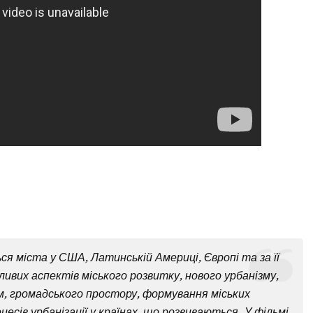
ся міста у США, Латинській Америці, Європі та за її
вих аспектів міського розвитку, нового урбанізму,
, громадського простору, формування міських
сів урбанізації у країнах, що розвиваються. У фільмі