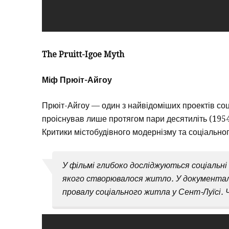
The Pruitt-Igoe Myth
Міф Прюіт-Айгоу
Прюіт-Айгоу — один з найвідоміших проектів соц
проіснував лише протягом пари десятиліть (1954
Критики містобудівного модернізму та соціальног
У фільмі глибоко досліджуються соціальні
якого створювалося житло. У документал
провалу соціального житла у Сент-Луїсі. 