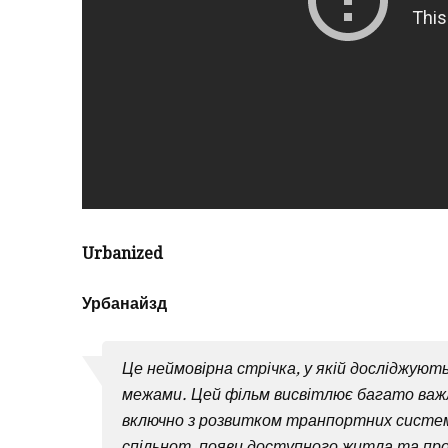
Urbanized
Урбанайзд
Це неймовірна стрічка, у якій досліджують
межами. Цей фільм висвітлює багато важли
включно з розвитком транпортних систем
спільнот, появи доступного житла та проце