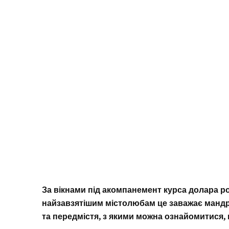
За вікнами під акомпанемент курса долара розі
найзавзятішим містолюбам це заважає мандр
та передмістя, з якими можна ознайомитися, 