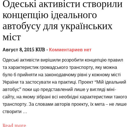
Одеські активісти створили
концепцію ідеального
автобусу для українських
міст
Август 8, 2015 KUB -
Комментариев нет
Одеські активісти вирішили розробити концепцію правил
та характеристик громадського транспорту, яку можна
було б прийняти на законодавчому рівні у кожному місті
України та застосувати на практиці. Проект “Мій ідеальний
автобус” поки що представлений лише у вигляді міні-
сайту, на якому зібрані всі необхідні характеристики таког
транспорту. За словами авторів проекту, їх мета – не лише
створити …
Read more