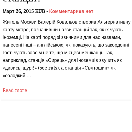
Март 26, 2015 KUB -
Комментариев нет
Житель Москви Валерій Ковальов створив Альтернативну
карту метро, позначивши назви станцій так, як їх чують
іноземці. На карті поряд зі звичними для нас назвами,
нанесені інші – англійською, які показують, що закордонні
гості чують зовсім не те, що місцеві мешканці. Так,
наприклад, станція «Сирець» для іноземців звучить як
«дивись, щурі!» (see rats), а станція «Святошин» як
«солодкий …
Read more