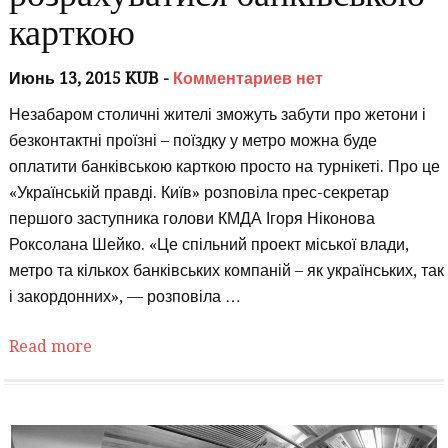
карткою
Июнь 13, 2015 KUB -
Комментариев нет
Незабаром столичні жителі зможуть забути про жетони і
безконтактні проїзні – поїздку у метро можна буде
оплатити банківською карткою просто на турнікеті. Про це
«Українській правді. Київ» розповіла прес-секретар
першого заступника голови КМДА Ігоря Ніконова
Роксолана Шейко. «Це спільний проект міської влади,
метро та кількох банківських компаній – як українських, так
і закордонних», — розповіла …
Read more