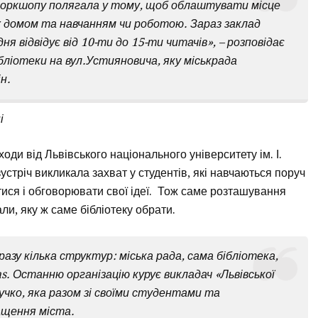
 воркшопу полягала у тому, щоб облаштувати місце
іж домом та навчанням чи роботою. Зараз заклад
 відвідує від 10-ти до 15-ти читачів», – розповідає
ліотеки на вул.Устияновича, яку міськрада
н.
і
оди від Львівського національного університету ім. І.
устріч викликала захват у студентів, які навчаються поруч
тися і обговорювати свої ідеї. Тож саме розташування
ли, яку ж саме бібліотеку обрати.
азу кілька структур: міська рада, сама бібліотека,
. Останню організацію курує викладач «Львівської
учко, яка разом зі своїми студентами та
ащення міста.