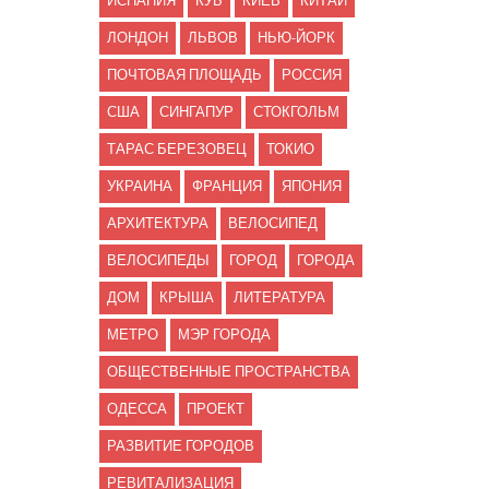
ИСПАНИЯ
КУБ
КИЕВ
КИТАЙ
ЛОНДОН
ЛЬВОВ
НЬЮ-ЙОРК
ПОЧТОВАЯ ПЛОЩАДЬ
РОССИЯ
США
СИНГАПУР
СТОКГОЛЬМ
ТАРАС БЕРЕЗОВЕЦ
ТОКИО
УКРАИНА
ФРАНЦИЯ
ЯПОНИЯ
АРХИТЕКТУРА
ВЕЛОСИПЕД
ВЕЛОСИПЕДЫ
ГОРОД
ГОРОДА
ДОМ
КРЫША
ЛИТЕРАТУРА
МЕТРО
МЭР ГОРОДА
ОБЩЕСТВЕННЫЕ ПРОСТРАНСТВА
ОДЕССА
ПРОЕКТ
РАЗВИТИЕ ГОРОДОВ
РЕВИТАЛИЗАЦИЯ