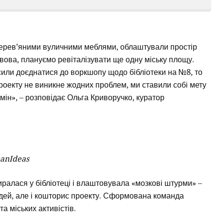
дерев’яними вуличними меблями, облаштували простір
вова, плануємо ревіталізувати ще одну міську площу.
осили доєднатися до воркшопу щодо бібліотеки на №8, то
проекту не виникне жодних проблем, ми ставили собі мету
ін», – розповідає Ольга Криворучко, куратор
banIdeas
иралася у бібліотеці і влаштовувала «мозкові штурми» –
 ідей, але і кошторис проекту. Сформована команда
та міських активістів.