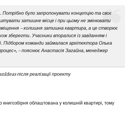
. Потрібно було запропонувати концепцію та своє
аштувати затишне місце і при цьому не змінювати
иміщення – колишня затишна квартира, а це створює
кож зберегти. Учасники впоралися із завданням і
деї. Підбором команди займалася архітектора Олька
процес», – пояснює Анастасія Загайна, менеджер
anIdeas після реалізації проекту
 що книгозбірня облаштована у колишній квартирі, тому