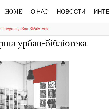
HOME
О НАС
НОВОСТИ
ИНТ
ься перша урбан-бібліотека
ерша урбан-бібліотека