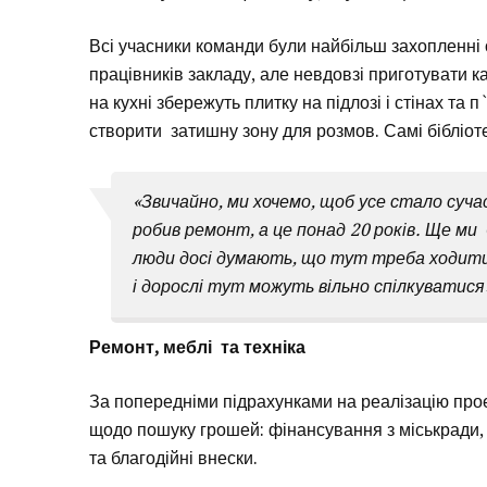
Всі учасники команди були найбільш захопленні
працівників закладу, але невдовзі приготувати ка
на кухні збережуть плитку на підлозі і стінах та п
створити затишну зону для розмов. Самі бібліотек
«Звичайно, ми хочемо, щоб усе стало суча
робив ремонт, а це понад 20 років. Ще ми 
люди досі думають, що тут треба ходити 
і дорослі тут можуть вільно спілкуватис
Ремонт, меблі та техніка
За попередніми підрахунками на реалізацію проект
щодо пошуку грошей: фінансування з міськради, 
та благодійні внески.