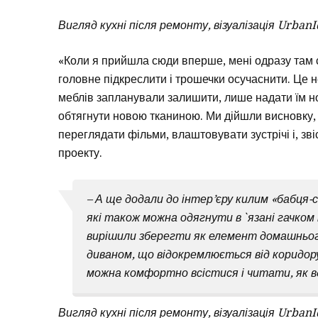
Вигляд кухні після ремонту, візуалізація Urban
«Коли я прийшла сюди вперше, мені одразу там с
головне підкреслити і трошечки осучаснити. Це н
меблів запланували залишити, лише надати їм но
обтягнути новою тканиною. Ми дійшли висновку, 
переглядати фільми, влаштовувати зустрічі і, зв
проекту.
– А ще додали до інтер’єру килим «бабця-
які також можна одягнути в`язані гачком 
вирішили зберегти як елемент домашнього 
диваном, що відокремлюється від коридор
можна комфортно всістися і читати, як в
Вигляд кухні після ремонту, візуалізація Urban