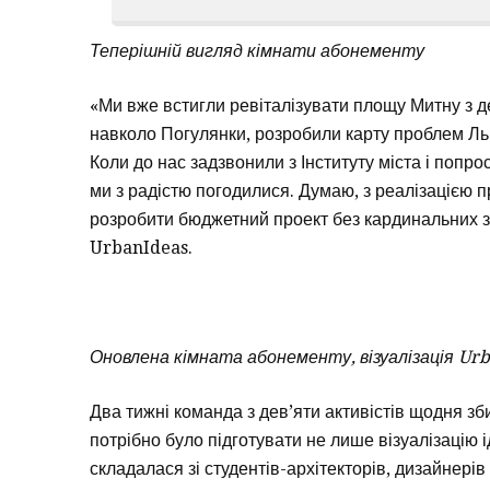
Теперішній вигляд кімнати абонементу
«Ми вже встигли ревіталізувати площу Митну з 
навколо Погулянки, розробили карту проблем Ль
Коли до нас задзвонили з Інституту міста і попр
ми з радістю погодилися. Думаю, з реалізацією 
розробити бюджетний проект без кардинальних зм
UrbanIdeas.
Оновлена кімната абонементу, візуалізація Ur
Два тижні команда з дев’яти активістів щодня зб
потрібно було підготувати не лише візуалізацію
складалася зі студентів-архітекторів, дизайнерів 