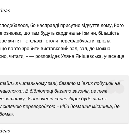
Ideas
подобалося, бо насправді присутнє відчуття дому, його
е означає, що там будуть кардинальні зміни, більшість
ве життя – стелажі і столи перефарбувати, крісла
що варто зробити виставковий зал, зал, де можна
існо, читати, – — розповідає Уляна Янішевська, учасниця
стайл» в читальному залі, багато м`яких подушок на
наволочки. В бібліотеці багато вазонів, це теж
затишку. У оновленій книгозбірні буде ніша з
у скляною перегородкою – ніби домашня місцинка, де
дома».
Ideas