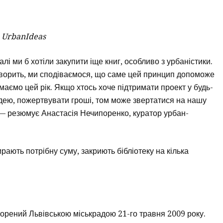
я UrbanIdeas
еалі ми б хотіли закупити іще книг, особливо з урбаністики.
 творить, ми сподіваємося, що саме цей принцип допоможе
 маємо цей рік. Якщо хтось хоче підтримати проект у будь-
ідею, пожертвувати гроші, том може звертатися на нашу
, — резюмує Анастасія Нечипоренко, куратор урбан-
рають потрібну суму, закриють бібліотеку на кілька
ворений Львівською міськрадою 21-го травня 2009 року.