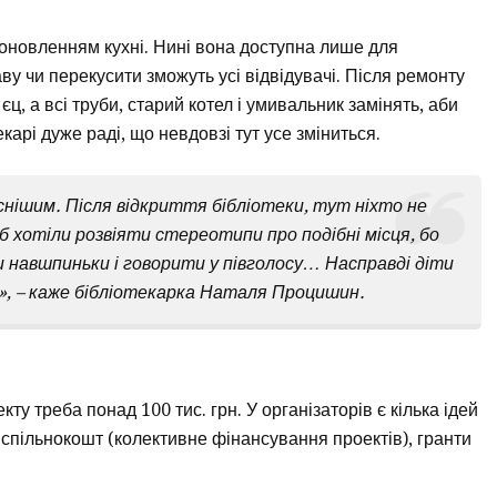
 оновленням кухні. Нині вона доступна лише для
ву чи перекусити зможуть усі відвідувачі. Після ремонту
`єц, а всі труби, старий котел і умивальник замінять, аби
арі дуже раді, що невдовзі тут усе зміниться.
снішим. Після відкриття бібліотеки, тут ніхто не
б хотіли розвіяти стереотипи про подібні місця, бо
навшпиньки і говорити у півголосу… Насправді діти
я», – каже бібліотекарка Наталя Процишин.
у треба понад 100 тис. грн. У організаторів є кілька ідей
спільнокошт (колективне фінансування проектів), гранти