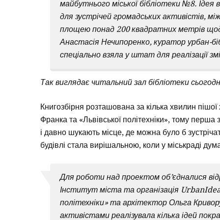
майбутнього міської бібліотеки №8. Ідея
для зустрічей громадських активістів, м
площею понад 200 квадратних метрів щодня
Анастасія Нечипоренко, куратор урбан-біб
спеціально взяла у штат для реалізації змі
Так виглядає читальний зал бібліотеки сьогодн
Книгозбірня розташована за кілька хвилин пішої х
Франка та «Львівської політехніки», тому перша з
і давно шукають місце, де можна було б зустріча
будівлі стала вирішальною, коли у міськраді дума
Для роботи над проектом об’єдналися відр
Інститут міста та організація UrbanIdeas
політехніки» та архітектор Ольга Кривор
активістами реалізувала кілька ідей покр