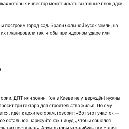
мках которых инвестор может искать выгодные площадки
ы построим город-сад. Брали большой кусок земли, на
 их планировали так, чтобы при ядерном ударе или
е
ории. ДПТ или зонинг (он в Киеве не утверждён) нужны
просит три гектара для строительства жилья. Но ему
тся, идёт к архитекторам, говорит: «Вот этот участок —
 всё остальное нарисуйте как-нибудь, чтобы сошёлся
ь там поставьте». Архитекторы что-нибудь там ставят,