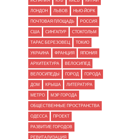
ИСПАНИЯ
КУБ
КИЕВ
КИТАЙ
ЛОНДОН
ЛЬВОВ
НЬЮ-ЙОРК
ПОЧТОВАЯ ПЛОЩАДЬ
РОССИЯ
США
СИНГАПУР
СТОКГОЛЬМ
ТАРАС БЕРЕЗОВЕЦ
ТОКИО
УКРАИНА
ФРАНЦИЯ
ЯПОНИЯ
АРХИТЕКТУРА
ВЕЛОСИПЕД
ВЕЛОСИПЕДЫ
ГОРОД
ГОРОДА
ДОМ
КРЫША
ЛИТЕРАТУРА
МЕТРО
МЭР ГОРОДА
ОБЩЕСТВЕННЫЕ ПРОСТРАНСТВА
ОДЕССА
ПРОЕКТ
РАЗВИТИЕ ГОРОДОВ
РЕВИТАЛИЗАЦИЯ