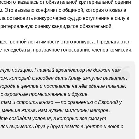
иссия отказалась от обязательной критериальной оценки
 Это вызвало конфликт с общиной, которая отозвала
а остановить конкурс через суд до вступления в силу в
 критериальную оценку кандидатов обязательной.
щественной легитимности этого конкурса. Предлагаются
 теледебаты, прозрачное голосование членов комиссии.
ную позицию. Главный архитектор не должен нам
ом, который способен дать Киеву импульс развития.
города в центре и поставить на нём здание повыше.
ас огромные промышленные и другие
там и строить много — по сравнению с Европой у
а меньше жилья, нам нужны миллионы метров.
те создадим условия, в которых все смогут
сь вырывать друг у друга землю в центре и воюя с