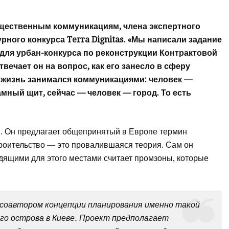
бщественным коммуникациям, члена экспертного
ного конкурса Terra Dignitas. «Мы написали задание
е для урбан-конкурса по реконструкции Контрактовой
вечает он на вопрос, как его занесло в сферу
ю жизнь занимался коммуникациями: человек —
мный щит, сейчас — человек — город. То есть
я. Он предлагает общепринятый в Европе термин
троительство — это провалившаяся теория. Сам он
одящими для этого местами считает промзоны, которые
 соавтором концепции планирования именно такой
о острова в Киеве. Проект предполагает