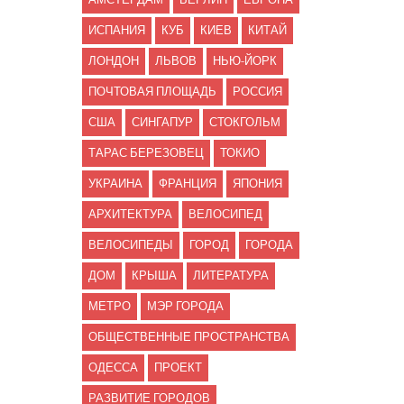
ИСПАНИЯ
КУБ
КИЕВ
КИТАЙ
ЛОНДОН
ЛЬВОВ
НЬЮ-ЙОРК
ПОЧТОВАЯ ПЛОЩАДЬ
РОССИЯ
США
СИНГАПУР
СТОКГОЛЬМ
ТАРАС БЕРЕЗОВЕЦ
ТОКИО
УКРАИНА
ФРАНЦИЯ
ЯПОНИЯ
АРХИТЕКТУРА
ВЕЛОСИПЕД
ВЕЛОСИПЕДЫ
ГОРОД
ГОРОДА
ДОМ
КРЫША
ЛИТЕРАТУРА
МЕТРО
МЭР ГОРОДА
ОБЩЕСТВЕННЫЕ ПРОСТРАНСТВА
ОДЕССА
ПРОЕКТ
РАЗВИТИЕ ГОРОДОВ