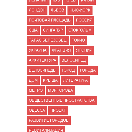
ИСПАНИЯ
КУБ
КИЕВ
КИТАЙ
ЛОНДОН
ЛЬВОВ
НЬЮ-ЙОРК
ПОЧТОВАЯ ПЛОЩАДЬ
РОССИЯ
США
СИНГАПУР
СТОКГОЛЬМ
ТАРАС БЕРЕЗОВЕЦ
ТОКИО
УКРАИНА
ФРАНЦИЯ
ЯПОНИЯ
АРХИТЕКТУРА
ВЕЛОСИПЕД
ВЕЛОСИПЕДЫ
ГОРОД
ГОРОДА
ДОМ
КРЫША
ЛИТЕРАТУРА
МЕТРО
МЭР ГОРОДА
ОБЩЕСТВЕННЫЕ ПРОСТРАНСТВА
ОДЕССА
ПРОЕКТ
РАЗВИТИЕ ГОРОДОВ
РЕВИТАЛИЗАЦИЯ