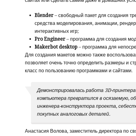
сайтах или сделать самим даже в домашних усл
Blender
– свободный пакет для создания т
средства моделирования, анимации, рендери
интерактивных игр;
Pro Engineer
– программа для создания мод
Makerbot desktop
– программа для непосре
Для создания макетов можно также воспользова
позволяет очень точно определить размеры и ст
класс по пользованию программами и сайтами.
Демонстрировалась работа 3D-принтера:
компьютера превратился в осязаемую, об
инженера-конструктора проекта, себест
покупных аналоговых деталей.
Анастасия Волова, заместитель директора по с